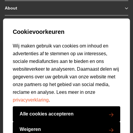
Jassen / Coats
About
Who we are
Colberts
Collab
Customer care
Truien
Bestellen & Betalen
Genti X PSV
Hoodies
Cookievoorkeuren
Verzending & Bezorging
9.2
Genti squad
Sweaters
select language
Retourneren
520
beoordelingen
Wij maken gebruik van cookies om inhoud en
Polo's
Veelgestelde vragen
advertenties af te stemmen op uw interesses,
T-shirts
Mijn Account
sociale mediafuncties aan te bieden en ons
Overshirts
websiteverkeer te analyseren. Daarnaast delen wij
Overhemden
gegevens over uw gebruik van onze website met
Sweatpants
onze partners op het gebied van social media,
Broeken
reclame en analyse. Lees meer in onze
Short sweatpants
privacyverklaring
.
Shorts
Schoenen
Alle cookies accepteren
Swimwear
Copyright GENTI 2026
Accessoires
Weigeren
Algemene voorwaarden