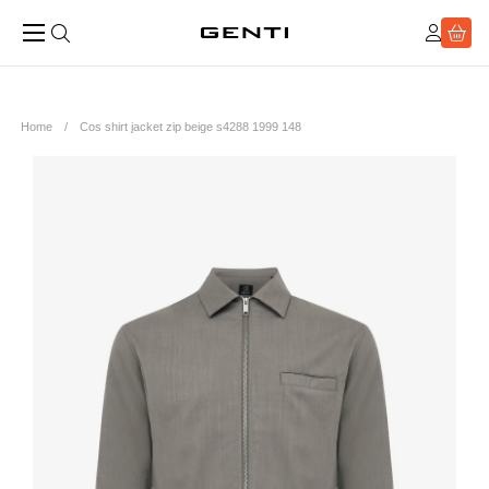
Home
Cos shirt jacket zip beige s4288 1999 148