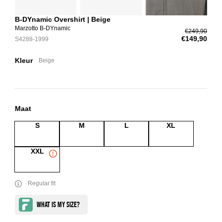
B-DYnamic Overshirt | Beige
Marzotto B-DYnamic
€249,90
€149,90
S4288-1999
Kleur
Beige
Maat
S
M
L
XL
XXL
Regular fit