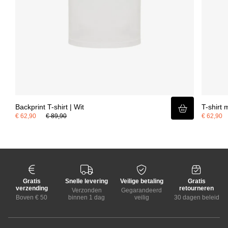
Backprint T-shirt | Wit
T-shirt 
€ 62,90
€ 89,90
€ 62,90
Gratis
Snelle levering
Veilige betaling
Gratis
verzending
retourneren
Verzonden
Gegarandeerd
Boven € 50
binnen 1 dag
veilig
30 dagen beleid