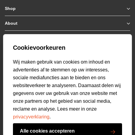
Shop
Zomerjassen
Jassen / Coats
About
Who we are
Colberts
Collab
Customer care
Truien
Bestellen & Betalen
Genti X PSV
Hoodies
Cookievoorkeuren
Verzending & Bezorging
9.2
Genti squad
Sweaters
select language
Retourneren
520
beoordelingen
Wij maken gebruik van cookies om inhoud en
Polo's
Veelgestelde vragen
advertenties af te stemmen op uw interesses,
T-shirts
Mijn Account
sociale mediafuncties aan te bieden en ons
Overshirts
websiteverkeer te analyseren. Daarnaast delen wij
Overhemden
gegevens over uw gebruik van onze website met
Sweatpants
onze partners op het gebied van social media,
Broeken
reclame en analyse. Lees meer in onze
Short sweatpants
privacyverklaring
.
Shorts
Schoenen
Alle cookies accepteren
Swimwear