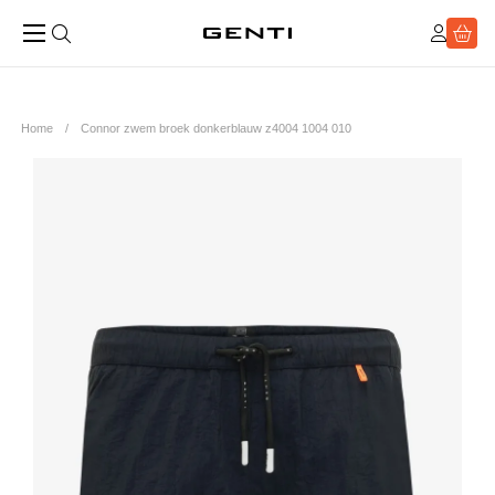
Home
Connor zwem broek donkerblauw z4004 1004 010