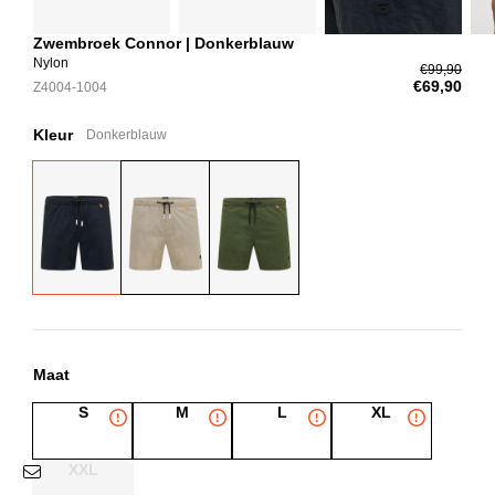
Zwembroek Connor | Donkerblauw
Nylon
€99,90
€69,90
Z4004-1004
Kleur
Donkerblauw
Maat
S
M
L
XL
XXL