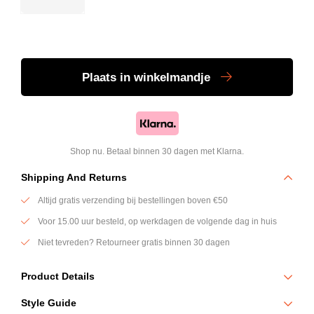
Plaats
in winkelmandje
Shop nu. Betaal binnen 30 dagen met Klarna.
Shipping And Returns
Altijd gratis verzending bij bestellingen boven €50
Voor 15.00 uur besteld, op werkdagen de volgende dag in huis
Niet tevreden? Retourneer gratis binnen 30 dagen
Product Details
De Connor zwembroek in donkerblauw is ontworpen voor een
Style Guide
sportieve en moderne zomerlook. Het minimalistische design wordt