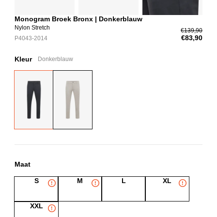
Monogram Broek Bronx | Donkerblauw
Nylon Stretch
€139,90
€83,90
P4043-2014
Kleur
Donkerblauw
Maat
S
M
L
XL
XXL