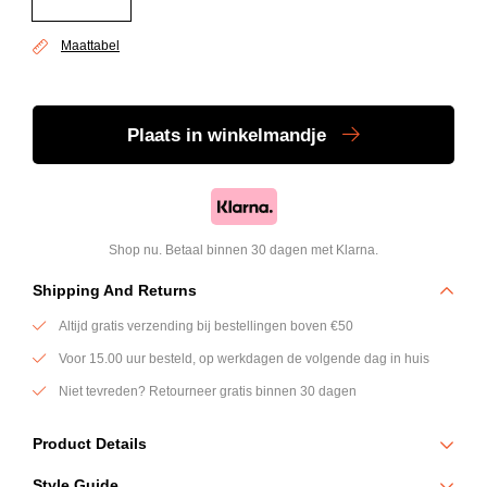
Maattabel
Plaats
in winkelmandje
Shop nu. Betaal binnen 30 dagen met Klarna.
Shipping And Returns
Altijd gratis verzending bij bestellingen boven €50
Voor 15.00 uur besteld, op werkdagen de volgende dag in huis
Niet tevreden? Retourneer gratis binnen 30 dagen
Product Details
De Bronx Monogram broek van Genti combineert een cleane, moderne
Style Guide