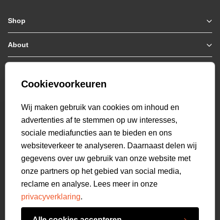
Shop
Zomerjassen
Jassen / Coats
About
Who we are
Colberts
Collab
Customer care
Truien
Bestellen & Betalen
Genti X PSV
Hoodies
Cookievoorkeuren
Verzending & Bezorging
9.2
Genti squad
Sweaters
select language
Retourneren
520
beoordelingen
Wij maken gebruik van cookies om inhoud en
Polo's
Veelgestelde vragen
advertenties af te stemmen op uw interesses,
T-shirts
Mijn Account
sociale mediafuncties aan te bieden en ons
Overshirts
websiteverkeer te analyseren. Daarnaast delen wij
Overhemden
gegevens over uw gebruik van onze website met
Sweatpants
onze partners op het gebied van social media,
Broeken
reclame en analyse. Lees meer in onze
Short sweatpants
privacyverklaring
.
Shorts
Schoenen
Alle cookies accepteren