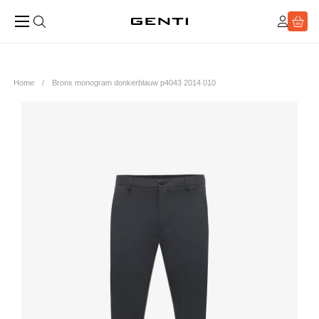
Home
Bronx monogram donkerblauw p4043 2014 010