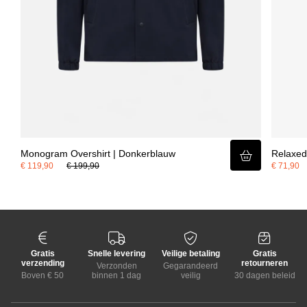
Monogram Overshirt | Donkerblauw
Relaxed 
€ 119,90
€ 199,90
€ 71,90
Gratis
Snelle levering
Veilige betaling
Gratis
verzending
retourneren
Verzonden
Gegarandeerd
Boven € 50
binnen 1 dag
veilig
30 dagen beleid