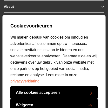
Jassen / Coats
About
Who we are
Colberts
Collab
Customer care
Truien
Bestellen & Betalen
Genti X PSV
Hoodies
Cookievoorkeuren
Verzending & Bezorging
9.2
Genti squad
Sweaters
select language
Retourneren
520
beoordelingen
Wij maken gebruik van cookies om inhoud en
Polo's
Veelgestelde vragen
advertenties af te stemmen op uw interesses,
T-shirts
Mijn Account
sociale mediafuncties aan te bieden en ons
Overshirts
websiteverkeer te analyseren. Daarnaast delen wij
Overhemden
gegevens over uw gebruik van onze website met
Sweatpants
onze partners op het gebied van social media,
Broeken
reclame en analyse. Lees meer in onze
Short sweatpants
privacyverklaring
.
Shorts
Schoenen
Alle cookies accepteren
Swimwear
Copyright GENTI 2026
Accessoires
Weigeren
Algemene voorwaarden