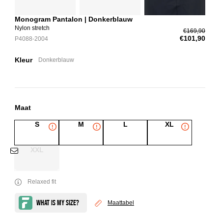
Monogram Pantalon | Donkerblauw
Nylon stretch
€169,90
€101,90
P4088-2004
Kleur
Donkerblauw
Maat
S
M
L
XL
XXL
Relaxed fit
Maattabel