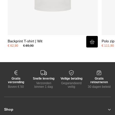
Backprint T-shirt | Wit
Polo zi
€ 62,90
€ 89,90
€ 111,90
Gratis
Snelle levering
Veilige betaling
Gratis
verzending
retourneren
Verzonden
Gegarandeerd
Boven € 50
binnen 1 dag
veilig
30 dagen beleid
Shop
Zomerjassen