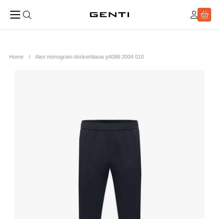
Home
Alex monogram donkerblauw p4088 2004 010