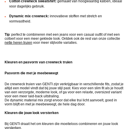
Cotton crewneck sweatshirt:
gemaakt van hoogwaardig katoen, ideaal
voor dagelijks gebruik.
Dynamic mix crewneck:
innovatieve stoffen met stretch en
vormvastheid.
Tip
: perfect te combineren met een jeans voor een casual outfit of met een
colbert voor een meer geklede look. Ontdek ook de rest van onze collectie
nette heren truien
voor meer stijlvolle variaties.
Kleuren en pasvorm van crewneck truien
Pasvorm die met je meebeweegt
De crewneck truien van GENTI zijn verkrijgbaar in verschillende fits, zodat je
altijd een model vindt dat bij jouw stijl past. Kies voor een slim fit als je houdt
van een verzorgde, moderne look, of ga voor een relaxte, oversized variant
voor een meer laid-back uitstraling.
De dynamic material mix zorgt ervoor dat elke trui licht aanvoelt, goed in
vorm blijft en met je meebeweegt, de hele dag door.
Kleuren die jouw look versterken
Bij GENTI draait het om kleuren die moeiteloos combineren en jouw look
versterken.