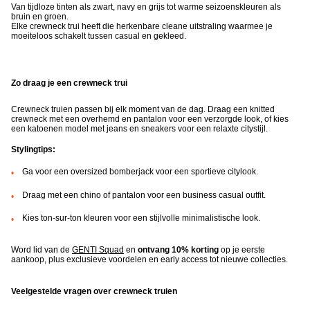
Van tijdloze tinten als zwart, navy en grijs tot warme seizoenskleuren als
bruin en groen.
Elke crewneck trui heeft die herkenbare cleane uitstraling waarmee je
moeiteloos schakelt tussen casual en gekleed.
Zo draag je een crewneck trui
Crewneck truien passen bij elk moment van de dag. Draag een knitted
crewneck met een overhemd en pantalon voor een verzorgde look, of kies
een katoenen model met jeans en sneakers voor een relaxte citystijl.
Stylingtips:
Ga voor een oversized bomberjack voor een sportieve citylook.
Draag met een chino of pantalon voor een business casual outfit.
Kies ton-sur-ton kleuren voor een stijlvolle minimalistische look.
Word lid van de
GENTI Squad
en
ontvang 10% korting
op je eerste
aankoop, plus exclusieve voordelen en early access tot nieuwe collecties.
Veelgestelde vragen over crewneck truien