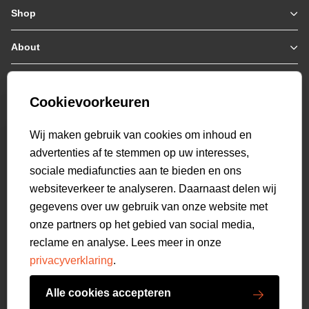
Shop
Zomerjassen
Jassen / Coats
About
Who we are
Colberts
Collab
Customer care
Truien
Bestellen & Betalen
Genti X PSV
Hoodies
Cookievoorkeuren
Verzending & Bezorging
9.2
Genti squad
Sweaters
select language
Retourneren
520
beoordelingen
Wij maken gebruik van cookies om inhoud en
Polo's
Veelgestelde vragen
advertenties af te stemmen op uw interesses,
T-shirts
Mijn Account
sociale mediafuncties aan te bieden en ons
Overshirts
websiteverkeer te analyseren. Daarnaast delen wij
Overhemden
gegevens over uw gebruik van onze website met
Sweatpants
onze partners op het gebied van social media,
Broeken
reclame en analyse. Lees meer in onze
Short sweatpants
privacyverklaring
.
Shorts
Schoenen
Alle cookies accepteren
Swimwear
Copyright GENTI 2026