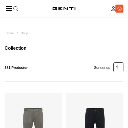
Home
Shop
Collection
381 Producten
Sorteer op:
Relevantie
Prijs laag - hoog
Prijs hoog - laag
Populariteit laag - hoog
Populariteit hoog - laag