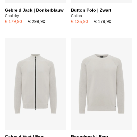
Gebreid Jack | Donkerblauw
Button Polo | Zwart
Cool dry
Cotton
€ 179,90
€ 299,90
€ 125,90
€ 179,90
Gebreid Vest | Ecru
Roundneck | Ecru