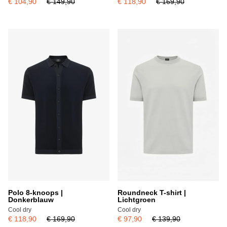
€ 104,90
€ 149,90
€ 118,90
€ 169,90
Polo 8-knoops |
Roundneck T-shirt |
Donkerblauw
Lichtgroen
Cool dry
Cool dry
€ 118,90
€ 169,90
€ 97,90
€ 139,90