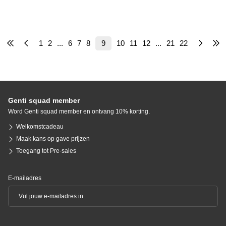
1
2
...
6
7
8
9
10
11
12
...
21
22
Genti squad member
Word Genti squad member en ontvang 10% korting.
Welkomstcadeau
Maak kans op gave prijzen
Toegang tot Pre-sales
E-mailadres