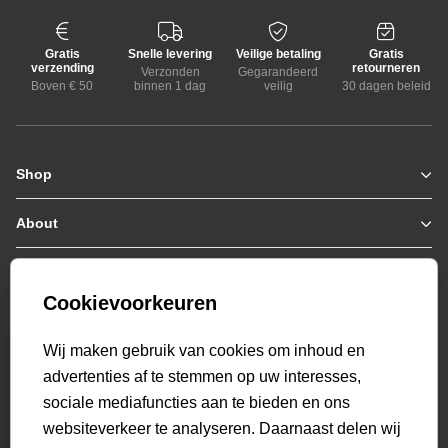
Gratis
Snelle levering
Veilige betaling
Gratis
verzending
retourneren
Verzonden
Gegarandeerd
Boven € 50
binnen 1 dag
veilig
30 dagen beleid
Shop
Zomerjassen
Jassen / Coats
About
Who we are
Colberts
Collab
Customer care
Truien
Bestellen & Betalen
Genti X PSV
Hoodies
Cookievoorkeuren
Verzending & Bezorging
9.2
Genti squad
Sweaters
select language
Retourneren
520
beoordelingen
Wij maken gebruik van cookies om inhoud en
Polo's
Veelgestelde vragen
advertenties af te stemmen op uw interesses,
T-shirts
Mijn Account
sociale mediafuncties aan te bieden en ons
Overshirts
websiteverkeer te analyseren. Daarnaast delen wij
Overhemden