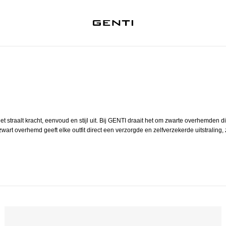
traalt kracht, eenvoud en stijl uit. Bij GENTI draait het om zwarte overhemden di
art overhemd geeft elke outfit direct een verzorgde en zelfverzekerde uitstraling, 