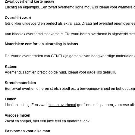
Zwart overhemd korte mouw
Luchtig en eigentijds. Een zwart overhemd korte mouw is ideaal voor warmere 
Overshirt zwart
Iets dikker uitgevoerd en perfect als extra laag. Draag het overshirt open over ee
Van klassiek overhemd tot overshirt. Elk zwart heren overhemd is afgewerkt me
Materialen: comfort en uitstraling in balans
De zwarte overhemden van GENTI zijn gemaakt van hoogwaardige materialen di
Katoen
Ademend, zacht en prettig op de huid. Ideaal voor dagelijks gebruik.
Stretchmaterialen
Een zwart overhemd heren stretch biedt extra bewegingsvrijheid en behoudt zij
Linnen
Licht en luchtig. Een zwart
linnen overhemd
geeft een ontspannen, zomerse uitst
Viscose mixen
Zacht en soepel, met een luxe feel en moderne look.
Pasvormen voor elke man