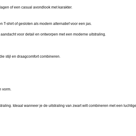
dagen of een casual avondlook met karakter.
n T-shirt of gesloten als modern alternatief voor een jas.
t aandacht voor detail en ontworpen met een moderne uitstraling.
e stijl en draagcomfort combineren.
n vorm.
raling. Ideaal wanneer je de uitstraling van zwart wilt combineren met een luchtig