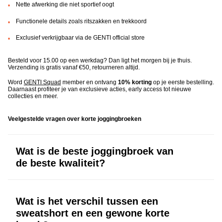
Nette afwerking die niet sportief oogt
Functionele details zoals ritszakken en trekkoord
Exclusief verkrijgbaar via de GENTI official store
Besteld voor 15.00 op een werkdag? Dan ligt het morgen bij je thuis.
Verzending is gratis vanaf €50, retourneren altijd.
Word
GENTI Squad
member en ontvang
10% korting
op je eerste bestelling.
Daarnaast profiteer je van exclusieve acties, early access tot nieuwe
collecties en meer.
Veelgestelde vragen over korte joggingbroeken
Wat is de beste joggingbroek van
de beste kwaliteit?
De beste korte joggingbroeken zijn gemaakt van hoogwaardig katoen
of een katoenmix. Let op de dikte van de stof, de afwerking van de
naden en of de broek zijn vorm behoudt na het wassen. Een goede
Wat is het verschil tussen een
korte joggingbroek voor heren voelt zacht aan, zakt niet uit en ziet er
na meerdere wasbeurten nog goed uit.
sweatshort en een gewone korte