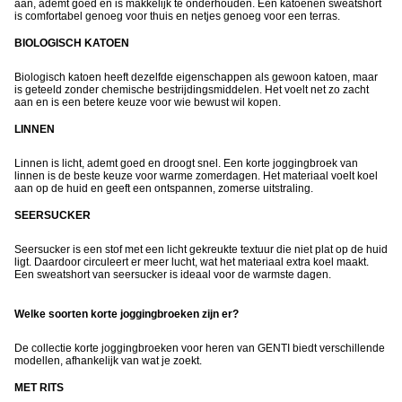
aan, ademt goed en is makkelijk te onderhouden. Een katoenen sweatshort
is comfortabel genoeg voor thuis en netjes genoeg voor een terras.
BIOLOGISCH KATOEN
Biologisch katoen heeft dezelfde eigenschappen als gewoon katoen, maar
is geteeld zonder chemische bestrijdingsmiddelen. Het voelt net zo zacht
aan en is een betere keuze voor wie bewust wil kopen.
LINNEN
Linnen is licht, ademt goed en droogt snel. Een korte joggingbroek van
linnen is de beste keuze voor warme zomerdagen. Het materiaal voelt koel
aan op de huid en geeft een ontspannen, zomerse uitstraling.
SEERSUCKER
Seersucker is een stof met een licht gekreukte textuur die niet plat op de huid
ligt. Daardoor circuleert er meer lucht, wat het materiaal extra koel maakt.
Een sweatshort van seersucker is ideaal voor de warmste dagen.
Welke soorten korte joggingbroeken zijn er?
De collectie korte joggingbroeken voor heren van GENTI biedt verschillende
modellen, afhankelijk van wat je zoekt.
MET RITS