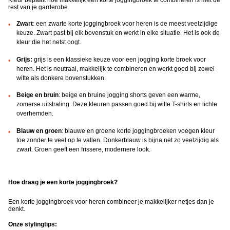
Kleur bepaalt hoe makkelijk een korte joggingbroek te combineren is met de
rest van je garderobe.
Zwart
: een zwarte korte joggingbroek voor heren is de meest veelzijdige
keuze. Zwart past bij elk bovenstuk en werkt in elke situatie. Het is ook de
kleur die het netst oogt.
Grijs:
grijs is een klassieke keuze voor een jogging korte broek voor
heren. Het is neutraal, makkelijk te combineren en werkt goed bij zowel
witte als donkere bovenstukken.
Beige en bruin
: beige en bruine jogging shorts geven een warme,
zomerse uitstraling. Deze kleuren passen goed bij witte T-shirts en lichte
overhemden.
Blauw en groen
: blauwe en groene korte joggingbroeken voegen kleur
toe zonder te veel op te vallen. Donkerblauw is bijna net zo veelzijdig als
zwart. Groen geeft een frissere, modernere look.
Hoe draag je een korte joggingbroek?
Een korte joggingbroek voor heren combineer je makkelijker netjes dan je
denkt.
Onze stylingtips: