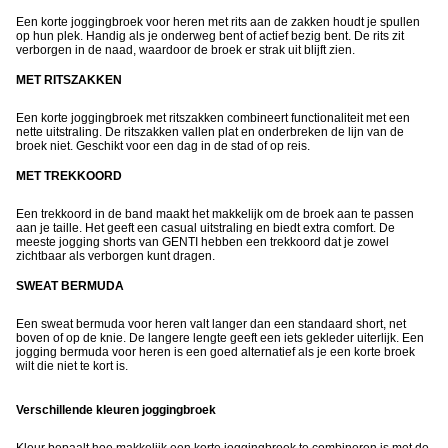
Een korte joggingbroek voor heren met rits aan de zakken houdt je spullen
op hun plek. Handig als je onderweg bent of actief bezig bent. De rits zit
verborgen in de naad, waardoor de broek er strak uit blijft zien.
MET RITSZAKKEN
Een korte joggingbroek met ritszakken combineert functionaliteit met een
nette uitstraling. De ritszakken vallen plat en onderbreken de lijn van de
broek niet. Geschikt voor een dag in de stad of op reis.
MET TREKKOORD
Een trekkoord in de band maakt het makkelijk om de broek aan te passen
aan je taille. Het geeft een casual uitstraling en biedt extra comfort. De
meeste jogging shorts van GENTI hebben een trekkoord dat je zowel
zichtbaar als verborgen kunt dragen.
SWEAT BERMUDA
Een sweat bermuda voor heren valt langer dan een standaard short, net
boven of op de knie. De langere lengte geeft een iets gekleder uiterlijk. Een
jogging bermuda voor heren is een goed alternatief als je een korte broek
wilt die niet te kort is.
Verschillende kleuren joggingbroek