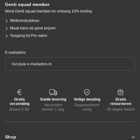
Genti squad member
Word Genti squad member en ontvang 10% korting.
Welkomstcadeau
Maak kans op gave prijzen
Toegang tot Pre-sales
E-mailadres
Gratis
Snelle levering
Veilige betaling
Gratis
verzending
retourneren
Verzonden
Gegarandeerd
Boven € 50
binnen 1 dag
veilig
30 dagen beleid
Shop