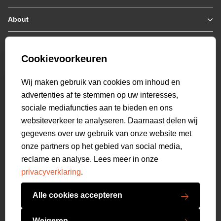
Zomerjassen
Jassen / Coats
About
Who we are
Colberts
Collab
Customer care
Truien
Bestellen & Betalen
Genti X PSV
Hoodies
Cookievoorkeuren
Verzending & Bezorging
9.2
Genti squad
Sweaters
select language
Retourneren
521
beoordelingen
Wij maken gebruik van cookies om inhoud en
Polo's
Veelgestelde vragen
advertenties af te stemmen op uw interesses,
T-shirts
Mijn Account
sociale mediafuncties aan te bieden en ons
Overshirts
websiteverkeer te analyseren. Daarnaast delen wij
Overhemden
gegevens over uw gebruik van onze website met
Sweatpants
onze partners op het gebied van social media,
Broeken
reclame en analyse. Lees meer in onze
Short sweatpants
privacyverklaring
.
Shorts
Schoenen
Alle cookies accepteren
Swimwear
Copyright GENTI 2026
Accessoires
Weigeren