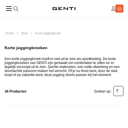
Home
Shop
Korte joggingbroek
Korte joggingbroeken
Een korte joggingbroek hoeft er niet uit te zien als sportkleding. De korte
joggingbroeken van GENTI zijn gemaakt om comfortabel te zitten en er
tegelijk verzorgd uit te zien. Zachte materialen, een nette afwerking en een
doordachte pasvorm maken het verschil. Of je nu thuis bent, door de stad
loopt of op vakantie bent, deze jogging shorts passen bij het moment.
36 Producten
Sorteer op:
Relevantie
Prijs laag - hoog
Prijs hoog - laag
Populariteit laag - hoog