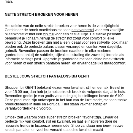
man.
NETTE STRETCH BROEKEN VOOR HEREN
Het unieke van de nette stretch broeken voor heren is de veelzijdigheid.
Combineer de broek moeiteloos met een
net overhemd
voor een zakelijke
bijeenkomst of met een
zip trui
voor een casual uitje. De slanke pasvorm
benadrukt je lichaam, terwijl de stretchstof zorgt voor comfort bij elke
beweging. Deze broeken zijn niet alleen ideaal voor een stijlvolle look, maar
bieden ook de perfecte balans tussen verzorgd en comfort voor dagelijks
gebruik. Bovendien passen de broeken naadloos in elke moderne
garderobe dankzij de subtiele, stijlvolle uitstraling die zowel bij formele als
informele settings past. Upgrade je garderobe met een chino broek stretch
voor heren of een stretch pantalon heren, en ervaar dagelijks draagcomfort.
BESTEL JOUW STRETCH PANTALONS BIJ GENTI
Shoppen bij GENTI betekent kiezen voor kwaliteit, stijl en gemak. Bestel je
voor 15:00 uur, dan heb je je nette stretch broek de volgende dag al in huis.
Bovendien geniet je van gratis verzending bij bestellingen boven de €100.
Onze producten zijn ontworpen in het hart van de luxe mode, met een sterke
productiebasis in Italië en Portugal. Hier staan vakmanschap en
verantwoordelijkheid voorop.
Ontdek zelf waarom onze super stretch broeken favoriet zijn. Ervaar de
perfecte mix van comfort, stijl en kwaliteit, en laat je inspireren door de
nieuwste trends in luxueuze herenmode. Shop vandaag nog jouw nieuwe
stretch pantalon en voel het verschil dat echte kwaliteit maakt.