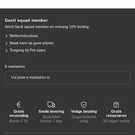
Genti squad member
Word Genti squad member en ontvang 10% korting.
Welkomstcadeau
Maak kans op gave prijzen
Toegang tot Pre-sales
E-mailadres
Gratis
Snelle levering
Veilige betaling
Gratis
verzending
retourneren
Verzonden
Gegarandeerd
Boven € 50
binnen 1 dag
veilig
30 dagen beleid