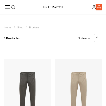
Home
Shop
Broeken
3 Producten
Sorteer op:
Relevantie
Prijs laag - hoog
Prijs hoog - laag
Populariteit laag - hoog
Populariteit hoog - laag