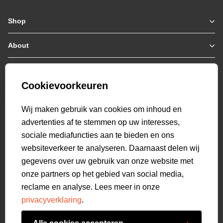
Shop
Zomerjassen
Jassen / Coats
About
Who we are
Colberts
Collab
Customer care
Truien
Bestellen & Betalen
Genti X PSV
Hoodies
Cookievoorkeuren
Verzending & Bezorging
9.2
Genti squad
Sweaters
select language
Retourneren
520
beoordelingen
Wij maken gebruik van cookies om inhoud en
Polo's
Veelgestelde vragen
advertenties af te stemmen op uw interesses,
T-shirts
Mijn Account
sociale mediafuncties aan te bieden en ons
Overshirts
websiteverkeer te analyseren. Daarnaast delen wij
Overhemden
gegevens over uw gebruik van onze website met
Sweatpants
onze partners op het gebied van social media,
Broeken
reclame en analyse. Lees meer in onze
Short sweatpants
privacyverklaring
.
Shorts
Schoenen