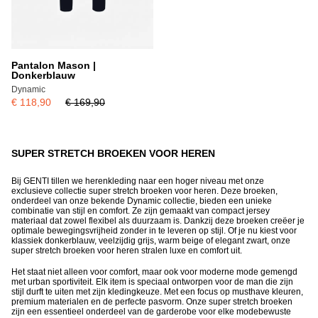
Pantalon Mason |
Donkerblauw
Dynamic
€ 118,90
€ 169,90
SUPER STRETCH BROEKEN VOOR HEREN
Bij GENTI tillen we herenkleding naar een hoger niveau met onze
exclusieve collectie super stretch broeken voor heren. Deze broeken,
onderdeel van onze bekende Dynamic collectie, bieden een unieke
combinatie van stijl en comfort. Ze zijn gemaakt van compact jersey
materiaal dat zowel flexibel als duurzaam is. Dankzij deze broeken creëer je
optimale bewegingsvrijheid zonder in te leveren op stijl. Of je nu kiest voor
klassiek donkerblauw, veelzijdig grijs, warm beige of elegant zwart, onze
super stretch broeken voor heren stralen luxe en comfort uit.
Het staat niet alleen voor comfort, maar ook voor moderne mode gemengd
met urban sportiviteit. Elk item is speciaal ontworpen voor de man die zijn
stijl durft te uiten met zijn kledingkeuze. Met een focus op musthave kleuren,
premium materialen en de perfecte pasvorm. Onze super stretch broeken
zijn een essentieel onderdeel van de garderobe voor elke modebewuste