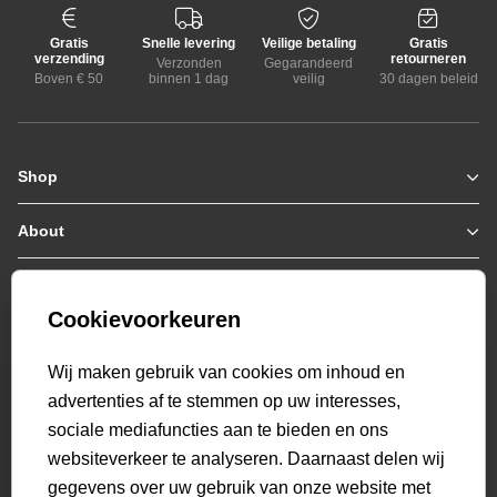
Gratis
Snelle levering
Veilige betaling
Gratis
verzending
retourneren
Verzonden
Gegarandeerd
Boven € 50
binnen 1 dag
veilig
30 dagen beleid
Shop
Zomerjassen
Jassen / Coats
About
Who we are
Colberts
Collab
Customer care
Truien
Bestellen & Betalen
Genti X PSV
Hoodies
Cookievoorkeuren
Verzending & Bezorging
9.1
Genti squad
Sweaters
select language
Retourneren
520
beoordelingen
Wij maken gebruik van cookies om inhoud en
Polo's
Veelgestelde vragen
advertenties af te stemmen op uw interesses,
T-shirts
Mijn Account
sociale mediafuncties aan te bieden en ons
Overshirts
websiteverkeer te analyseren. Daarnaast delen wij
Overhemden
gegevens over uw gebruik van onze website met
Sweatpants