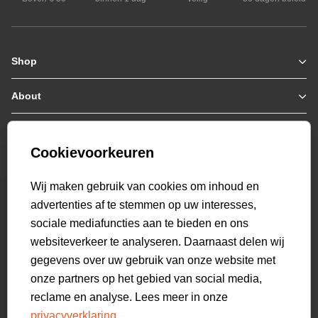
Shop
Zomerjassen
Jassen / Coats
About
Who we are
Colberts
Collab
Customer care
Truien
Bestellen & Betalen
Genti X PSV
Hoodies
Cookievoorkeuren
Verzending & Bezorging
9.1
Genti squad
Sweaters
select language
Retourneren
520
beoordelingen
Wij maken gebruik van cookies om inhoud en
Polo's
Veelgestelde vragen
advertenties af te stemmen op uw interesses,
T-shirts
Mijn Account
sociale mediafuncties aan te bieden en ons
Overshirts
websiteverkeer te analyseren. Daarnaast delen wij
Overhemden
gegevens over uw gebruik van onze website met
Sweatpants
onze partners op het gebied van social media,
Broeken
reclame en analyse. Lees meer in onze
Short sweatpants
privacyverklaring
.
Shorts